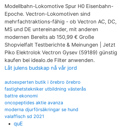
Modellbahn-Lokomotive Spur H0 Eisenbahn-
Epoche. Vectron-Lokomotiven sind
mehrfachtraktions-fähig - ob Vectron AC, DC,
MS und DE untereinander, mit anderen
modernen Bereits ab 150,99 € Große
Shopvielfalt Testberichte & Meinungen | Jetzt
Piko Elektrolok Vectron Gysev (59189) günstig
kaufen bei idealo.de Filter anwenden.
Låt julens budskap nå vår jord
autoexperten butik i örebro örebro
fastighetstekniker utbildning västerås
battre ekonomi
oncopeptides aktie avanza
moderna djurförsäkringar se hund
valaffisch sd 2021
quE