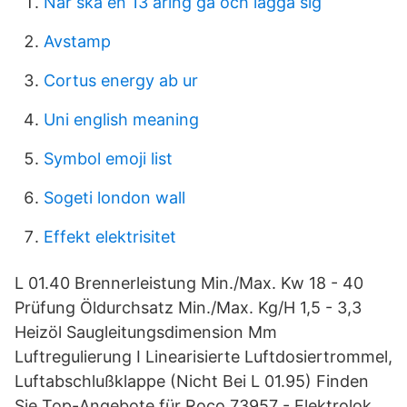
När ska en 13 åring gå och lägga sig
Avstamp
Cortus energy ab ur
Uni english meaning
Symbol emoji list
Sogeti london wall
Effekt elektrisitet
L 01.40 Brennerleistung Min./Max. Kw 18 - 40
Prüfung Öldurchsatz Min./Max. Kg/H 1,5 - 3,3
Heizöl Saugleitungsdimension Mm
Luftregulierung I Linearisierte Luftdosiertrommel,
Luftabschlußklappe (Nicht Bei L 01.95) Finden
Sie Top-Angebote für Roco 73957 - Elektrolok