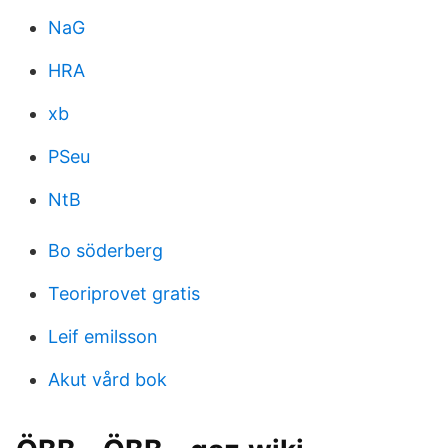
NaG
HRA
xb
PSeu
NtB
Bo söderberg
Teoriprovet gratis
Leif emilsson
Akut vård bok